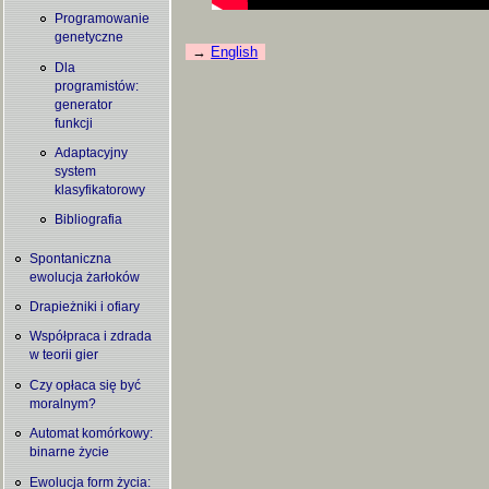
Programowanie
genetyczne
English
Dla
programistów:
generator
funkcji
Adaptacyjny
system
klasyfikatorowy
Bibliografia
Spontaniczna
ewolucja żarłoków
Drapieżniki i ofiary
Współpraca i zdrada
w teorii gier
Czy opłaca się być
moralnym?
Automat komórkowy:
binarne życie
Ewolucja form życia: