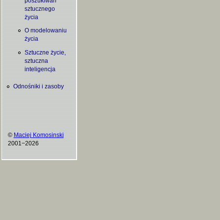
poszukiwań
sztucznego
życia
O modelowaniu
życia
Sztuczne życie,
sztuczna
inteligencja
Odnośniki i zasoby
©
Maciej Komosinski
2001−2026