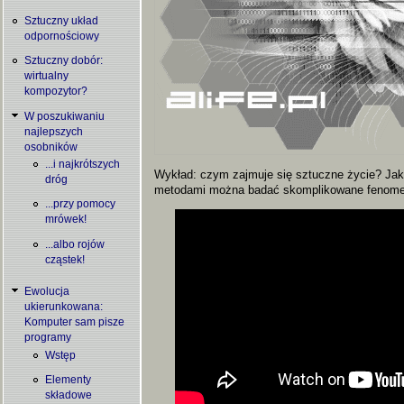
Sztuczny układ
odpornościowy
Sztuczny dobór:
wirtualny
kompozytor?
W poszukiwaniu
najlepszych
osobników
...i najkrótszych
Wykład: czym zajmuje się sztuczne życie? Jak
dróg
metodami można badać skomplikowane fenomen
...przy pomocy
mrówek!
...albo rojów
cząstek!
Ewolucja
ukierunkowana:
Komputer sam pisze
programy
Wstęp
Elementy
składowe