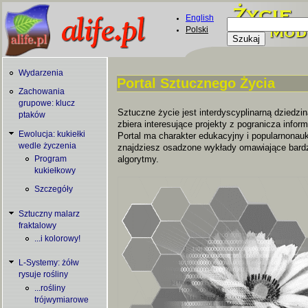
Skip to main content
English
Szukaj
Polski
Formularz
wyszukiwani
Wydarzenia
Portal Sztucznego Życia
Zachowania
You are here
grupowe: klucz
Sztuczne życie jest interdyscyplinarną dziedzin
ptaków
zbiera interesujące projekty z pogranicza informat
Ewolucja: kukiełki
Portal ma charakter edukacyjny i popularnonauk
wedle życzenia
znajdziesz osadzone wykłady omawiające bard
algorytmy.
Program
kukiełkowy
Szczegóły
Sztuczny malarz
fraktalowy
...i kolorowy!
L-Systemy: żółw
rysuje rośliny
...rośliny
trójwymiarowe