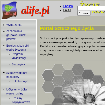
Skip to main content
English
Szukaj
Polski
Formularz
wyszukiwani
Wydarzenia
Portal Sztucznego Życia
Zachowania
You are here
grupowe: klucz
Sztuczne życie jest interdyscyplinarną dziedzin
ptaków
zbiera interesujące projekty z pogranicza informat
Ewolucja: kukiełki
Portal ma charakter edukacyjny i popularnonauk
wedle życzenia
znajdziesz osadzone wykłady omawiające bard
algorytmy.
Program
kukiełkowy
Szczegóły
Sztuczny malarz
fraktalowy
...i kolorowy!
L-Systemy: żółw
rysuje rośliny
...rośliny
trójwymiarowe