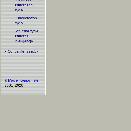
poszukiwań
sztucznego
życia
O modelowaniu
życia
Sztuczne życie,
sztuczna
inteligencja
Odnośniki i zasoby
©
Maciej Komosinski
2001−2026