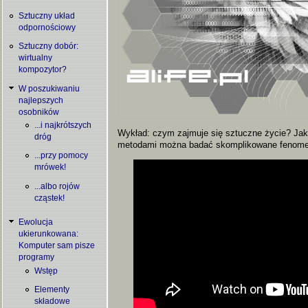
Sztuczny układ
odpornościowy
Sztuczny dobór:
wirtualny
kompozytor?
W poszukiwaniu
najlepszych
osobników
...i najkrótszych
Wykład: czym zajmuje się sztuczne życie? Jak
dróg
metodami można badać skomplikowane fenomen
...przy pomocy
mrówek!
...albo rojów
cząstek!
Ewolucja
ukierunkowana:
Komputer sam pisze
programy
Wstęp
Elementy
składowe