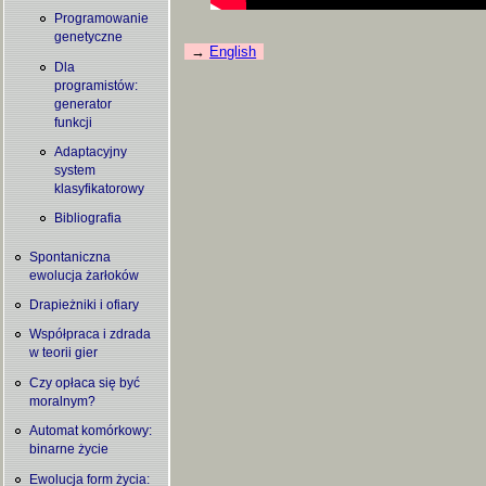
Programowanie
genetyczne
English
Dla
programistów:
generator
funkcji
Adaptacyjny
system
klasyfikatorowy
Bibliografia
Spontaniczna
ewolucja żarłoków
Drapieżniki i ofiary
Współpraca i zdrada
w teorii gier
Czy opłaca się być
moralnym?
Automat komórkowy:
binarne życie
Ewolucja form życia: