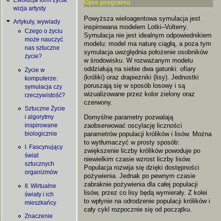
Opis programu
wizja artysty
Powyższa wieloagentowa symulacja jest
Artykuły, wywiady
inspirowana modelem Lotki–Volterry.
Czego o życiu
Symulacja nie jest idealnym odpowiednikiem
może nauczyć
modelu: model ma naturę ciągłą, a poza tym
nas sztuczne
symulacja uwzględnia położenie osobników
życie?
w środowisku. W rozważanym modelu
oddziałują na siebie dwa gatunki: ofiary
Życie w
(króliki) oraz drapieżniki (lisy). Jednostki
komputerze:
poruszają się w sposób losowy i są
symulacja czy
wizualizowane przez kolor zielony oraz
rzeczywistość?
czerwony.
Sztuczne Życie
Domyślne parametry pozwalają
i algorytmy
zaobserwować oscylację liczności
inspirowane
parametrów populacji królików i lisów. Można
biologicznie
to wytłumaczyć w prosty sposób:
I. Fascynujący
zwiększenie liczby królików powoduje po
świat
niewielkim czasie wzrost liczby lisów.
sztucznych
Populacja rozwija się dzięki dostępności
organizmów
pożywienia. Jednak po pewnym czasie
zabraknie pożywienia dla całej populacji
II. Wirtualne
lisów, przez co lisy będą wymierały. Z kolei
światy i ich
to wpłynie na odrodzenie populacji królików i
mieszkańcy
cały cykl rozpocznie się od początku.
Znaczenie