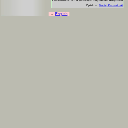
Opiekun:
Maciej Komosinski
English