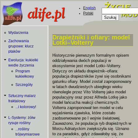
Skip to main content
English
Szukaj
Polski
Formularz
wyszukiwani
Wydarzenia
Drapieżniki i ofiary: model
Lotki–Volterry
Zachowania
You are here
grupowe: klucz
ptaków
Historycznie pierwszym formalnym opisem
Ewolucja: kukiełki
oddziaływania dwóch populacji w
wedle życzenia
ekosystemie jest model Lotki–Volterry.
Dotyczy on układu drapieżnik–ofiara:
Program
populacja drapieżników żywi się osobnikami
kukiełkowy
gatunku ofiary. Model został zaproponowany
Szczegóły
w latach dwudziestych ubiegłego wieku
równolegle przez Vito Volterrę jako model
Sztuczny malarz
populacyjny oraz przez Alfreda Lotkę jako
fraktalowy
model łańcucha reakcji chemicznych.
...i kolorowy!
Volterra zaproponował ten model w celu
wyjaśnienia zjawiska, które zostało
L-Systemy: żółw
zaobserwowane po I wojnie światowej.
rysuje rośliny
Zauważono, że populacja ryb drapieżnych w
Morzu Adriatyckim zwiększyła się. Uznano
...rośliny
to za paradoks, gdyż zdawałoby się, że
trójwymiarowe