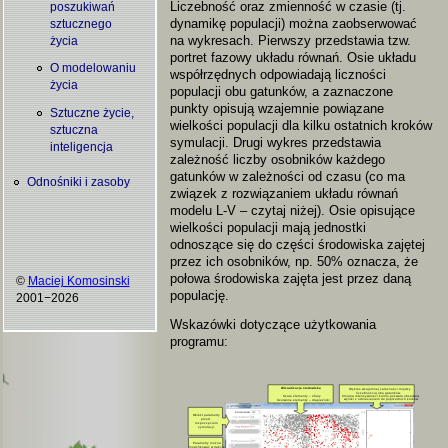
Liczebność oraz zmienność w czasie (tj.
poszukiwań
dynamikę populacji) można zaobserwować
sztucznego
na wykresach. Pierwszy przedstawia tzw.
życia
portret fazowy układu równań. Osie układu
O modelowaniu
współrzędnych odpowiadają liczności
życia
populacji obu gatunków, a zaznaczone
punkty opisują wzajemnie powiązane
Sztuczne życie,
wielkości populacji dla kilku ostatnich kroków
sztuczna
symulacji. Drugi wykres przedstawia
inteligencja
zależność liczby osobników każdego
gatunków w zależności od czasu (co ma
Odnośniki i zasoby
związek z rozwiązaniem układu równań
modelu L-V – czytaj niżej). Osie opisujące
wielkości populacji mają jednostki
odnoszące się do części środowiska zajętej
przez ich osobników, np. 50% oznacza, że
połowa środowiska zajęta jest przez daną
©
Maciej Komosinski
populację.
2001−2026
Wskazówki dotyczące użytkowania
programu: