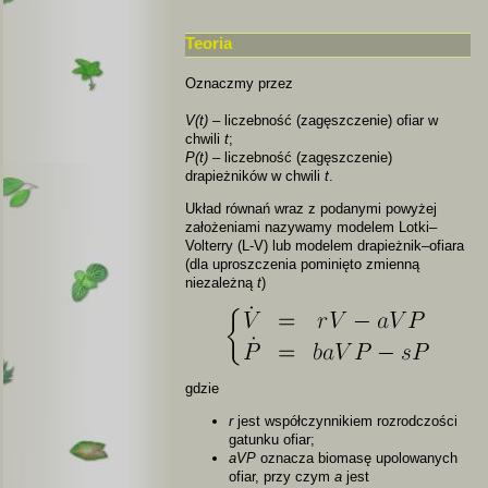
Teoria
Oznaczmy przez
V(t)
– liczebność (zagęszczenie) ofiar w
chwili
t
;
P(t)
– liczebność (zagęszczenie)
drapieżników w chwili
t
.
Układ równań wraz z podanymi powyżej
założeniami nazywamy modelem Lotki–
Volterry (L-V) lub modelem drapieżnik–ofiara
(dla uproszczenia pominięto zmienną
niezależną
t
)
gdzie
r
jest współczynnikiem rozrodczości
gatunku ofiar;
aVP
oznacza biomasę upolowanych
ofiar, przy czym
a
jest