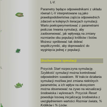
L-V.
Parametry będące odpowiednikami z układu
równań L-V interpretowane są jako
prawdopodobieństwa zajścia odpowiednich
zdarzeń w kolejnych iteracjach symulacji.
Warto poeksperymentować z parametrami
podczas trwania symulacji, aby
zaobserwować, jak wpływają na zmiany
rozmiarów obu populacji królików i listów.
Możesz spróbować tak dobrać
współczynniki, aby doprowadzić do
wyginięcia jednej z populacji.
Uruchomienie symulacji
Przycisk
Start
rozpoczyna symulację.
Szybkość symulacji
można kontrolować
odpowiednim suwakiem. W trakcie działania
symulacji możliwa jest zmiana niektórych
parametrów, a ich wpływ na ekosystem
można obserwować na żywo na wizualizacji
środowiska i wykresach. Przycisk
Reset
powoduje losową inicjalizację środowiska z
uwzględnieniem wartości
Rozmiar świata
,
%
Królików
i
% Lisów
.