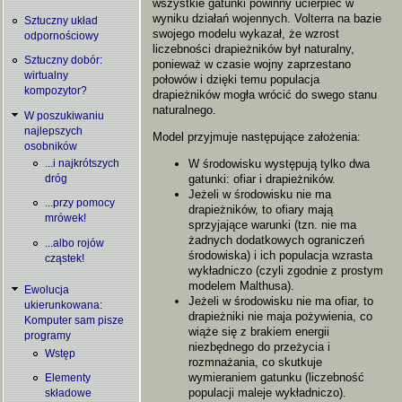
wszystkie gatunki powinny ucierpieć w
wyniku działań wojennych. Volterra na bazie
Sztuczny układ
swojego modelu wykazał, że wzrost
odpornościowy
liczebności drapieżników był naturalny,
Sztuczny dobór:
ponieważ w czasie wojny zaprzestano
wirtualny
połowów i dzięki temu populacja
kompozytor?
drapieżników mogła wrócić do swego stanu
naturalnego.
W poszukiwaniu
najlepszych
Model przyjmuje następujące założenia:
osobników
W środowisku występują tylko dwa
...i najkrótszych
gatunki: ofiar i drapieżników.
dróg
Jeżeli w środowisku nie ma
...przy pomocy
drapieżników, to ofiary mają
mrówek!
sprzyjające warunki (tzn. nie ma
żadnych dodatkowych ograniczeń
...albo rojów
środowiska) i ich populacja wzrasta
cząstek!
wykładniczo (czyli zgodnie z prostym
modelem Malthusa).
Ewolucja
Jeżeli w środowisku nie ma ofiar, to
ukierunkowana:
drapieżniki nie maja pożywienia, co
Komputer sam pisze
wiąże się z brakiem energii
programy
niezbędnego do przeżycia i
Wstęp
rozmnażania, co skutkuje
wymieraniem gatunku (liczebność
Elementy
populacji maleje wykładniczo).
składowe