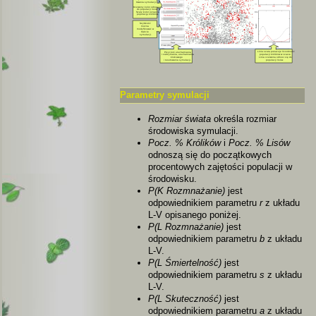
Parametry symulacji
Rozmiar świata
określa rozmiar
środowiska symulacji.
Pocz. % Królików
i
Pocz. % Lisów
odnoszą się do początkowych
procentowych zajętości populacji w
środowisku.
P(K Rozmnażanie)
jest
odpowiednikiem parametru
r
z układu
L-V opisanego poniżej.
P(L Rozmnażanie)
jest
odpowiednikiem parametru
b
z układu
L-V.
P(L Śmiertelność)
jest
odpowiednikiem parametru
s
z układu
L-V.
P(L Skuteczność)
jest
odpowiednikiem parametru
a
z układu