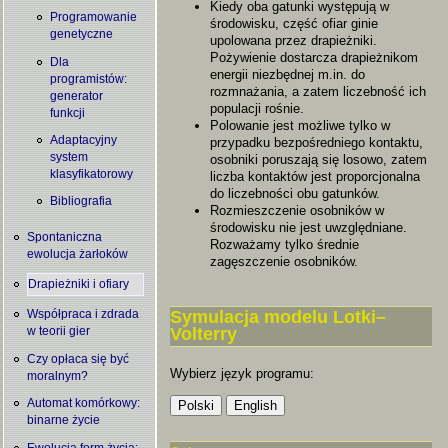
Kiedy oba gatunki występują w
Programowanie
środowisku, część ofiar ginie
genetyczne
upolowana przez drapieżniki.
Pożywienie dostarcza drapieżnikom
Dla
energii niezbędnej m.in. do
programistów:
rozmnażania, a zatem liczebność ich
generator
populacji rośnie.
funkcji
Polowanie jest możliwe tylko w
Adaptacyjny
przypadku bezpośredniego kontaktu,
system
osobniki poruszają się losowo, zatem
klasyfikatorowy
liczba kontaktów jest proporcjonalna
do liczebności obu gatunków.
Bibliografia
Rozmieszczenie osobników w
środowisku nie jest uwzględniane.
Spontaniczna
Rozważamy tylko średnie
ewolucja żarłoków
zagęszczenie osobników.
Drapieżniki i ofiary
Symulacja modelu Lotki–
Współpraca i zdrada
Volterry
w teorii gier
Czy opłaca się być
Wybierz język programu:
moralnym?
Automat komórkowy:
binarne życie
Ewolucja form życia: