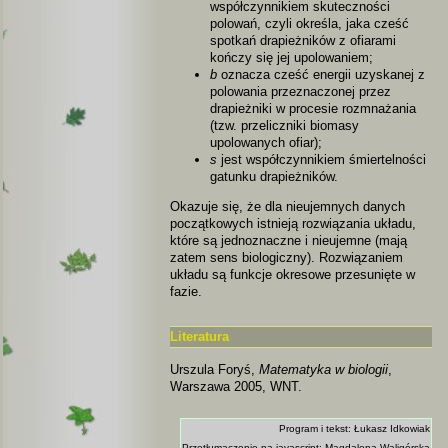
współczynnikiem skuteczności
polowań, czyli określa, jaka cześć
spotkań drapieżników z ofiarami
kończy się jej upolowaniem;
b
oznacza cześć energii uzyskanej z
polowania przeznaczonej przez
drapieżniki w procesie rozmnażania
(tzw. przeliczniki biomasy
upolowanych ofiar);
s
jest współczynnikiem śmiertelności
gatunku drapieżników.
Okazuje się, że dla nieujemnych danych
początkowych istnieją rozwiązania układu,
które są jednoznaczne i nieujemne (mają
zatem sens biologiczny). Rozwiązaniem
układu są funkcje okresowe przesunięte w
fazie.
Literatura
Urszula Foryś,
Matematyka w biologii
,
Warszawa 2005, WNT.
Program i tekst: Łukasz Idkowiak
Przetłumaczenie na javascript: Magdalena Waligórska