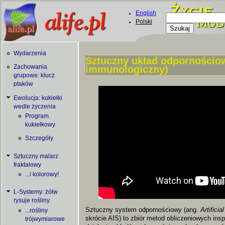
Skip to main content
English
Szukaj
Polski
Formularz
wyszukiwani
Wydarzenia
Sztuczny układ odpornościo
immunologiczny)
Zachowania
You are here
grupowe: klucz
ptaków
Ewolucja: kukiełki
wedle życzenia
Program
kukiełkowy
Szczegóły
Sztuczny malarz
fraktalowy
...i kolorowy!
L-Systemy: żółw
rysuje rośliny
Sztuczny system odpornościowy (ang.
Artifici
...rośliny
skrócie AIS) to zbiór metod obliczeniowych in
trójwymiarowe