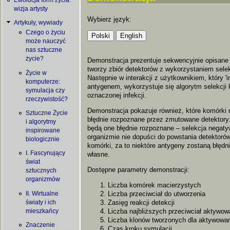
wizja artysty
Wybierz język:
Artykuły, wywiady
Czego o życiu
może nauczyć
nas sztuczne
życie?
Demonstracja prezentuje sekwencyjnie opisane 
tworzy zbiór detektorów z wykorzystaniem selek
Życie w
Następnie w interakcji z użytkownikiem, który 'i
komputerze:
antygenem, wykorzystuje się algorytm selekcji 
symulacja czy
oznaczonej infekcji.
rzeczywistość?
Demonstracja pokazuje również, które komórki 
Sztuczne Życie
błędnie rozpoznane przez zmutowane detektory.
i algorytmy
będą one błędnie rozpoznane – selekcja nega
inspirowane
organizmie nie dopuści do powstania detektoró
biologicznie
komórki, za to niektóre antygeny zostaną błędn
I. Fascynujący
własne.
świat
Dostępne parametry demonstracji:
sztucznych
organizmów
Liczba komórek macierzystych
Liczba przeciwciał do utworzenia
II. Wirtualne
Zasięg reakcji detekcji
światy i ich
Liczba najbliższych przeciwciał aktywo
mieszkańcy
Liczba klonów tworzonych dla aktywowan
Znaczenie
Czas kroku symulacji