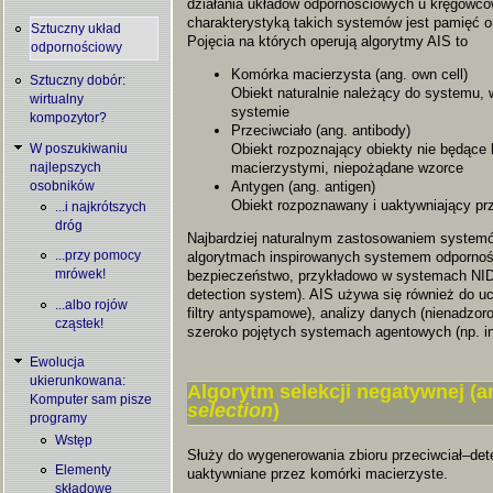
działania układów odpornościowych u kręgowc
charakterystyką takich systemów jest pamięć o
Sztuczny układ
Pojęcia na których operują algorytmy AIS to
odpornościowy
Komórka macierzysta (ang. own cell)
Sztuczny dobór:
Obiekt naturalnie należący do systemu,
wirtualny
systemie
kompozytor?
Przeciwciało (ang. antibody)
Obiekt rozpoznający obiekty nie będące
W poszukiwaniu
macierzystymi, niepożądane wzorce
najlepszych
Antygen (ang. antigen)
osobników
Obiekt rozpoznawany i uaktywniający prz
...i najkrótszych
dróg
Najbardziej naturalnym zastosowaniem system
algorytmach inspirowanych systemem odpornoś
...przy pomocy
bezpieczeństwo, przykładowo w systemach NIDS
mrówek!
detection system). AIS używa się również do 
...albo rojów
filtry antyspamowe), analizy danych (nienadzor
cząstek!
szeroko pojętych systemach agentowych (np. int
Ewolucja
ukierunkowana:
Algorytm selekcji negatywnej (a
Komputer sam pisze
selection
)
programy
Wstęp
Służy do wygenerowania zbioru przeciwciał–dete
Elementy
uaktywniane przez komórki macierzyste.
składowe