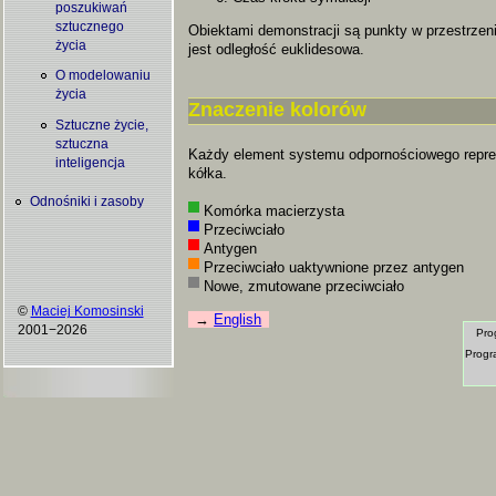
poszukiwań
sztucznego
Obiektami demonstracji są punkty w przestrzeni
życia
jest odległość euklidesowa.
O modelowaniu
życia
Znaczenie kolorów
Sztuczne życie,
sztuczna
Każdy element systemu odpornościowego repre
inteligencja
kółka.
Odnośniki i zasoby
Komórka macierzysta
Przeciwciało
Antygen
Przeciwciało uaktywnione przez antygen
Nowe, zmutowane przeciwciało
©
Maciej Komosinski
English
2001−2026
Pro
Progr