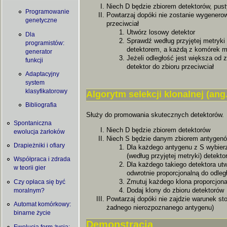
Niech D będzie zbiorem detektorów, pus
Programowanie
Powtarzaj dopóki nie zostanie wygenero
genetyczne
przeciwciał
Utwórz losowy detektor
Dla
Sprawdź według przyjętej metryki
programistów:
detektorem, a każdą z komórek m
generator
Jeżeli odległość jest większa od 
funkcji
detektor do zbioru przeciwciał
Adaptacyjny
system
klasyfikatorowy
Algorytm selekcji klonalnej (ang
Bibliografia
Służy do promowania skutecznych detektorów.
Spontaniczna
Niech D będzie zbiorem detektorów
ewolucja żarłoków
Niech S będzie danym zbiorem antygenó
Drapieżniki i ofiary
Dla każdego antygenu z S wybierz
(według przyjętej metryki) detekto
Współpraca i zdrada
Dla każdego takiego detektora utw
w teorii gier
odwrotnie proporcjonalną do odleg
Zmutuj każdego klona proporcjonal
Czy opłaca się być
Dodaj klony do zbioru detektorów
moralnym?
Powtarzaj dopóki nie zajdzie warunek sto
Automat komórkowy:
żadnego nierozpoznanego antygenu)
binarne życie
Demonstracja
Ewolucja form życia: