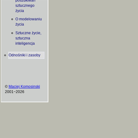
poszukiwań
sztucznego
życia
O modelowaniu
życia
Sztuczne życie,
sztuczna
inteligencja
Odnośniki i zasoby
©
Maciej Komosinski
2001−2026