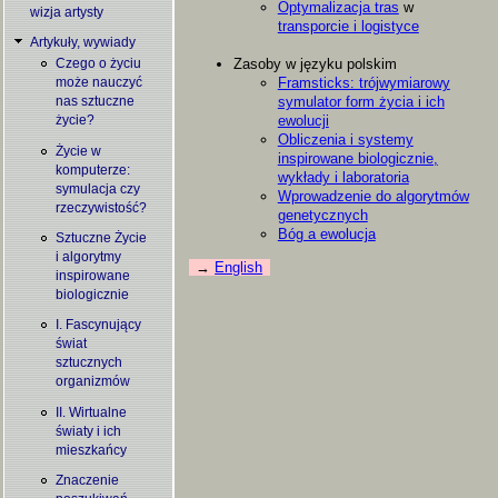
Optymalizacja tras
w
wizja artysty
transporcie i logistyce
Artykuły, wywiady
Zasoby w języku polskim
Czego o życiu
Framsticks: trójwymiarowy
może nauczyć
symulator form życia i ich
nas sztuczne
ewolucji
życie?
Obliczenia i systemy
Życie w
inspirowane biologicznie,
komputerze:
wykłady i laboratoria
symulacja czy
Wprowadzenie do algorytmów
rzeczywistość?
genetycznych
Bóg a ewolucja
Sztuczne Życie
i algorytmy
English
inspirowane
biologicznie
I. Fascynujący
świat
sztucznych
organizmów
II. Wirtualne
światy i ich
mieszkańcy
Znaczenie