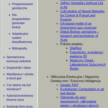
Jeffrey Ventrella's Artificial Life
Programowanie
in Art
genetyczne
CoEvolution of Neural Networks
Dla
for Control of Pursuit and
programistów:
Evasion
generator
GA-based model of an
funkcji
improvising jazz musician
Digital Biology animations –
Adaptacyjny
research and technology of
system
ALife
klasyfikatorowy
Polskie projekty:
DigiHive
Bibliografia
Framsticks: symulacja i
ewolucja 3D
Spontaniczna
Magiczny Ogród -
ewolucja żarłoków
Laboratorium Sztucznych
Drapieżniki i ofiary
Roślin
Współpraca i zdrada
Obliczenia Ewolucyjne / Algorytmy
w teorii gier
Genetyczne / Sztuczna Inteligencja
Genetic FAQ
Czy opłaca się być
Evolutionary Computation in art
moralnym?
and design
Automat komórkowy:
Odnośniki do sieci
binarne życie
neuronowych, odkrywania
wiedzy i eksploracji danych
Ewolucja form życia: