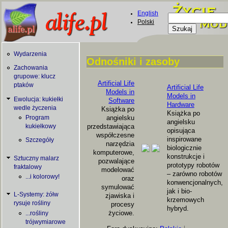
Skip to main content
English
Szukaj
Polski
Formularz
wyszukiwani
Wydarzenia
Odnośniki i zasoby
Zachowania
You are here
grupowe: klucz
Artificial Life
ptaków
Artificial Life
Models in
Models in
Ewolucja: kukiełki
Software
Hardware
wedle życzenia
Książka po
Książka po
angielsku
Program
angielsku
przedstawiająca
kukiełkowy
opisująca
współczesne
inspirowane
Szczegóły
narzędzia
biologicznie
komputerowe,
konstrukcje i
Sztuczny malarz
pozwalające
prototypy robotów
fraktalowy
modelować
– zarówno robotów
...i kolorowy!
oraz
konwencjonalnych,
symulować
jak i bio-
L-Systemy: żółw
zjawiska i
krzemowych
rysuje rośliny
procesy
hybryd.
życiowe.
...rośliny
trójwymiarowe