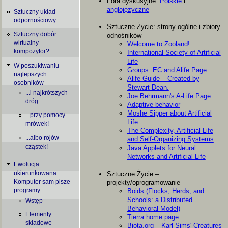
Fora dyskusyjne:
Polskie
i
anglojęzyczne
Sztuczny układ
odpornościowy
Sztuczne Życie: strony ogólne i zbiory
Sztuczny dobór:
odnośników
wirtualny
Welcome to Zooland!
kompozytor?
International Society of Artificial
Life
W poszukiwaniu
Groups: EC and Alife Page
najlepszych
Alife Guide – Created by
osobników
Stewart Dean.
...i najkrótszych
Joe Behrmann's A-Life Page
dróg
Adaptive behavior
Moshe Sipper about Artificial
...przy pomocy
Life
mrówek!
The Complexity, Artificial Life
...albo rojów
and Self-Organizing Systems
cząstek!
Java Applets for Neural
Networks and Artificial Life
Ewolucja
Sztuczne Życie –
ukierunkowana:
projekty/oprogramowanie
Komputer sam pisze
Boids (Flocks, Herds, and
programy
Schools: a Distributed
Wstęp
Behavioral Model)
Elementy
Tierra home page
składowe
Biota.org – Karl Sims' Creatures