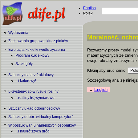
Skip to main content
English
Szukaj
Polski
Formularz
wyszukiwani
Wydarzenia
Moralność, ochro
Zachowania grupowe: klucz ptaków
You are here
Ewolucja: kukiełki wedle życzenia
Rozważmy prosty model symu
matematycznych ze zmiennym
Program kukiełkowy
swoje role aby zmaksymaliz
Szczegóły
Kliknij aby uruchomić:
Sztuczny malarz fraktalowy
Szczegółową analizę niniej
...i kolorowy!
English
L-Systemy: żółw rysuje rośliny
...rośliny trójwymiarowe
Sztuczny układ odpornościowy
Sztuczny dobór: wirtualny kompozytor?
W poszukiwaniu najlepszych osobników
...i najkrótszych dróg