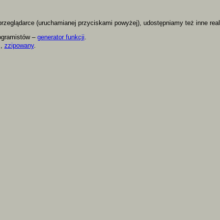
 przeglądarce (uruchamianej przyciskami powyżej), udostępniamy też inne re
rogramistów –
generator funkcji
.
s,
zzipowany
.