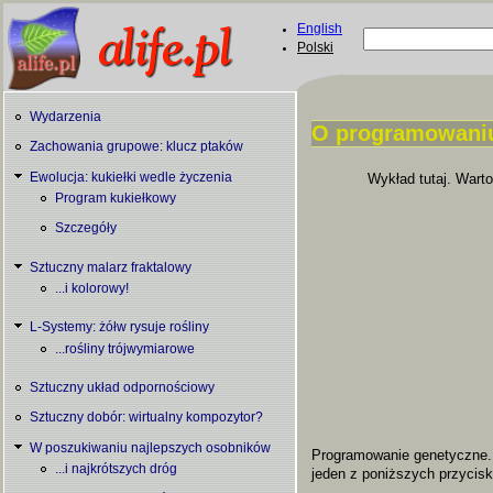
Skip to main content
English
Szukaj
Polski
Formularz
wyszukiwani
Wydarzenia
O programowani
Zachowania grupowe: klucz ptaków
You are here
Ewolucja: kukiełki wedle życzenia
Wykład tutaj. Warto
Program kukiełkowy
Szczegóły
Sztuczny malarz fraktalowy
...i kolorowy!
L-Systemy: żółw rysuje rośliny
...rośliny trójwymiarowe
Sztuczny układ odpornościowy
Sztuczny dobór: wirtualny kompozytor?
W poszukiwaniu najlepszych osobników
Programowanie genetyczne. 
...i najkrótszych dróg
jeden z poniższych przycis