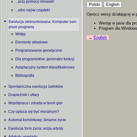
...przy pomocy mrówek!
...albo rojów cząstek!
Oprócz wersji działającej w
Ewolucja ukierunkowana: Komputer sam
Wersję w javie dla p
pisze programy
Program dla Window
Wstęp
English
Elementy składowe
Programowanie genetyczne
Dla programistów: generator funkcji
Adaptacyjny system klasyfikatorowy
Bibliografia
Spontaniczna ewolucja żarłoków
Drapieżniki i ofiary
Współpraca i zdrada w teorii gier
Czy opłaca się być moralnym?
Automat komórkowy: binarne życie
Ewolucja form życia: wizja artysty
Artykuły, wywiady