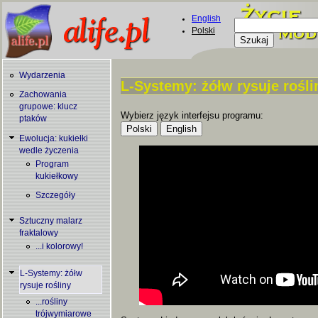
Skip to main content
English
Szukaj
Polski
Formularz
wyszukiwani
Wydarzenia
L-Systemy: żółw rysuje rośli
Zachowania
You are here
grupowe: klucz
Wybierz język interfejsu programu:
ptaków
Ewolucja: kukiełki
wedle życzenia
Program
kukiełkowy
Szczegóły
Sztuczny malarz
fraktalowy
...i kolorowy!
L-Systemy: żółw
rysuje rośliny
...rośliny
trójwymiarowe