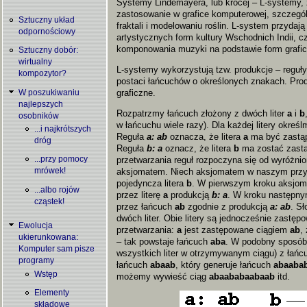
Systemy Lindemayera, lub krócej – L-systemy, 
zastosowanie w grafice komputerowej, szczegó
Sztuczny układ
fraktali i modelowaniu roślin. L-system przydają
odpornościowy
artystycznych form kultury Wschodnich Indii, 
komponowania muzyki na podstawie form grafi
Sztuczny dobór:
wirtualny
L-systemy wykorzystują tzw. produkcje – reguł
kompozytor?
postaci łańcuchów o określonych znakach. Produ
graficzne.
W poszukiwaniu
najlepszych
Rozpatrzmy łańcuch złożony z dwóch liter
a
i
b
osobników
w łańcuchu wiele razy). Dla każdej litery okreś
...i najkrótszych
Reguła
a: ab
oznacza, że litera
a
ma być zastą
dróg
Reguła
b: a
oznacz, że litera
b
ma zostać zastą
przetwarzania reguł rozpoczyna się od wyróżn
...przy pomocy
aksjomatem. Niech aksjomatem w naszym przyk
mrówek!
pojedyncza litera
b
. W pierwszym kroku aksjo
...albo rojów
przez literę
a
produkcją
b: a
. W kroku następn
cząstek!
przez łańcuch
ab
zgodnie z produkcją
a: ab
. S
dwóch liter. Obie litery są jednocześnie zastę
Ewolucja
przetwarzania:
a
jest zastępowane ciągiem
ab
,
ukierunkowana:
– tak powstaje łańcuch
aba
. W podobny sposób
Komputer sam pisze
wszystkich liter w otrzymywanym ciągu) z łań
programy
łańcuch
abaab
, który generuje łańcuch
abaaba
Wstęp
możemy wywieść ciąg
abaababaabaab
itd.
Elementy
składowe