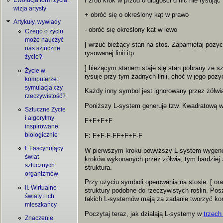
f zrób krok w przód o długości d nic nie rysując
wizja artysty
+ obróć się o określony kąt w prawo
Artykuły, wywiady
- obróć się określony kąt w lewo
Czego o życiu
może nauczyć
[ wrzuć bieżący stan na stos. Zapamiętaj pozycj
nas sztuczne
rysowanej linii itp.
życie?
] bieżącym stanem staje się stan pobrany ze sz
Życie w
rysuje przy tym żadnych linii, choć w jego pozy
komputerze:
symulacja czy
Każdy inny symbol jest ignorowany przez żółwi
rzeczywistość?
Poniższy L-system generuje tzw. Kwadratową 
Sztuczne Życie
i algorytmy
F+F+F+F
inspirowane
F: F+F-F-FF+F+F-F
biologicznie
I. Fascynujący
W pierwszym kroku powyższy L-system wygener
świat
kroków wykonanych przez żółwia, tym bardziej 
sztucznych
struktura.
organizmów
Przy użyciu symboli operowania na stosie: [ o
II. Wirtualne
struktury podobne do rzeczywistych roślin. Po
światy i ich
takich L-systemów mają za zadanie tworzyć korze
mieszkańcy
Poczytaj teraz, jak działają L-systemy w
trzech
Znaczenie