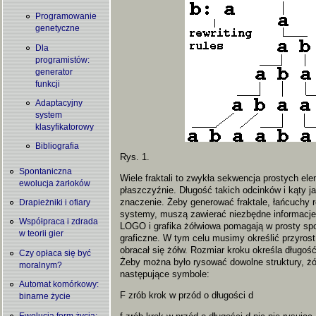
Programowanie
genetyczne
Dla
programistów:
generator
funkcji
Adaptacyjny
system
klasyfikatorowy
Bibliografia
Rys. 1.
Spontaniczna
Wiele fraktali to zwykła sekwencja prostych e
ewolucja żarłoków
płaszczyźnie. Długość takich odcinków i kąty j
znaczenie. Żeby generować fraktale, łańcuchy 
Drapieżniki i ofiary
systemy, muszą zawierać niezbędne informacje d
Współpraca i zdrada
LOGO i grafika żółwiowa pomagają w prosty spo
w teorii gier
graficzne. W tym celu musimy określić przyrost 
obracał się żółw. Rozmiar kroku określa długoś
Czy opłaca się być
Żeby można było rysować dowolne struktury, ż
moralnym?
następujące symbole:
Automat komórkowy:
F zrób krok w przód o długości d
binarne życie
Ewolucja form życia: