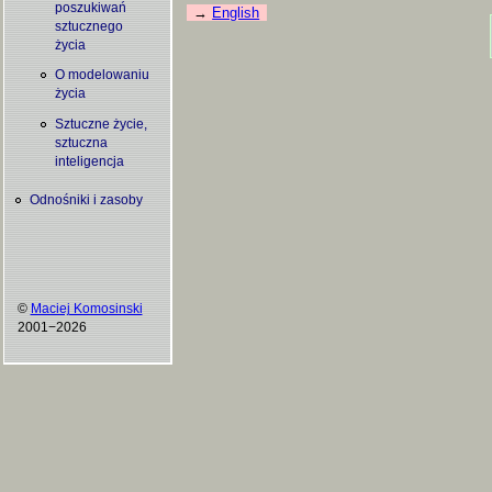
poszukiwań
English
sztucznego
życia
O modelowaniu
życia
Sztuczne życie,
sztuczna
inteligencja
Odnośniki i zasoby
©
Maciej Komosinski
2001−2026